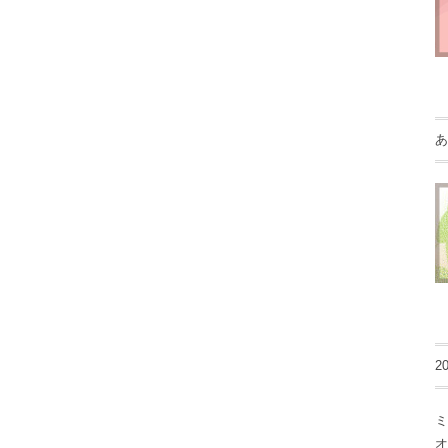
あ
2
ミ
オ