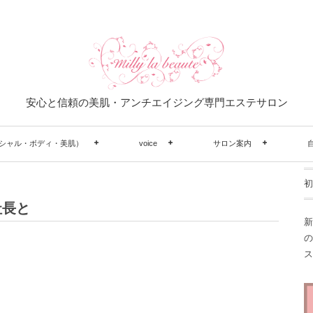
安心と信頼の美肌・アンチエイジング専門エステサロン
シャル・ボディ・美肌）
voice
サロン案内
初
社長と
新
の
ス