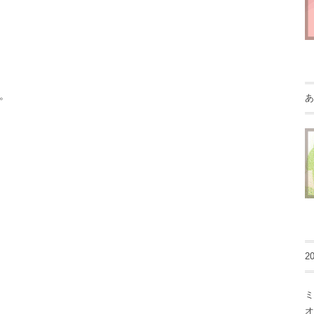
。
あ
2
ミ
オ