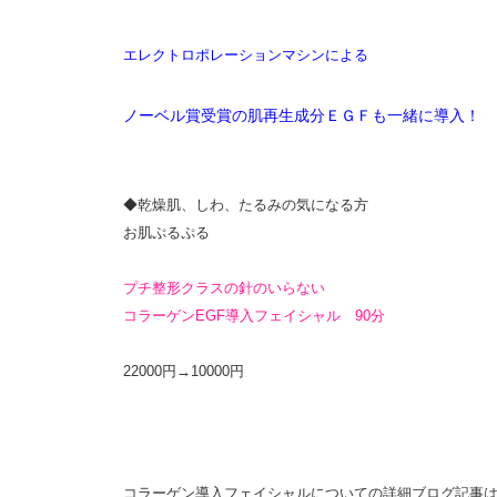
エレクトロポレーションマシンによる
ノーベル賞受賞の肌再生成分ＥＧＦも一緒に導入！
◆乾燥肌、しわ、たるみの気になる方
お肌ぷるぷる
プチ整形クラスの針のいらない
コラーゲンEGF導入
フェイシャル 90分
22000円→10000円
コラーゲン導入フェイシャルについての詳細ブログ記事