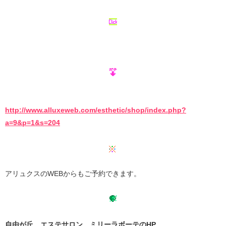
http://www.alluxeweb.com/esthetic/shop/index.php?
a=9&p=1&s=204
アリュクスのWEBからもご予約できます。
自由が丘 エステサロン ミリーラボーテのHP