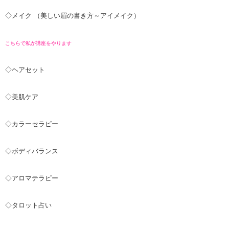
◇メイク （美しい眉の書き方～アイメイク）
こちらで私が講座をやります
◇ヘアセット
◇美肌ケア
◇カラーセラピー
◇ボディバランス
◇アロマテラピー
◇タロット占い