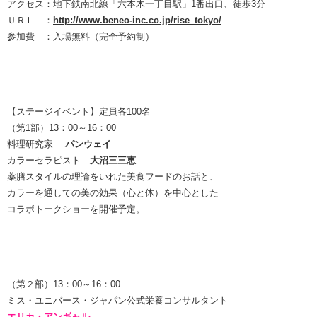
アクセス：地下鉄南北線「六本木一丁目駅」1番出口、徒歩3分
ＵＲＬ ：
http://
www.ben
eo-inc.
co.jp/r
ise_tok
yo/
参加費 ：入場無料（完全予約制）
【ステージイベント】定員各100名
（第1部）13：00～16：00
料理研究家
パンウェイ
カラーセラピスト
大沼三三恵
薬膳スタイルの理論をいれた美食フードのお話と、
カラーを通しての美の効果（心と体）を中心とした
コラボトークショーを開催予定。
（第２部）13：00～16：00
ミス・ユニバース・ジャパン公式栄養コンサルタント
エリカ・アンギャル