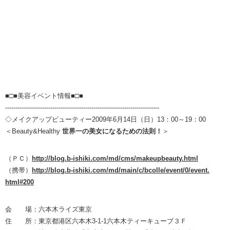
■□■美容イベント情報■□■
---------------------------------------------------------------------------
◇メイクアップビューティー2009年6月14日（日）13：00～19：00
＜Beauty&Healthy
世界一の美女になるための法則！
＞
（ＰＣ）
http://
blog.b-
ishiki.
com/md/
cms/mak
eupbeau
ty.html
（携帯）
http://
blog.b-
ishiki.
com/md/
main/c/
bcolle/
event/0
/event.
html#20
0
会 場：六本木ライズ東京
住 所：東京都港区六本木3‐1‐1六本木ティーキューブ３Ｆ