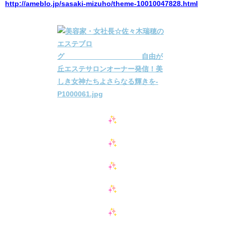
http://ameblo.jp/sasaki-mizuho/theme-10010047828.html