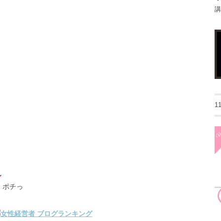
講
1
ポチっ