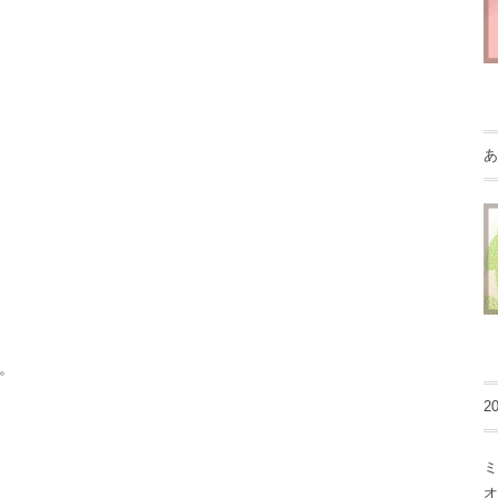
あ
。
2
ミ
オ