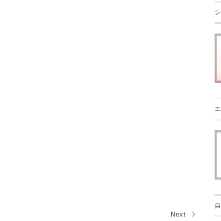
シ
エ
自
Next