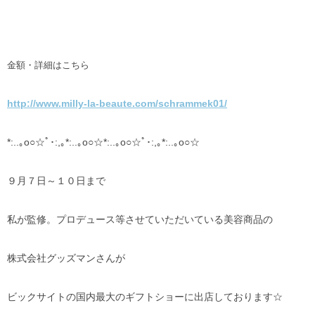
金額・詳細はこちら
http://www.milly-la-beaute.com/schrammek01/
*:..｡o○☆ﾟ･:,｡*:..｡o○☆*:..｡o○☆ﾟ･:,｡*:..｡o○☆
９月７日～１０日まで
私が監修。プロデュース等させていただいている美容商品の
株式会社グッズマンさんが
ビックサイトの国内最大のギフトショーに出店しております☆