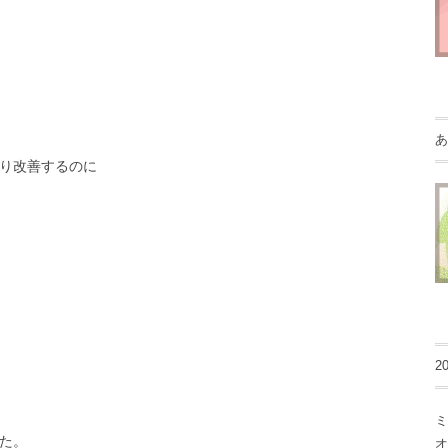
あ
り改善するのに
2
ミ
た。
オ