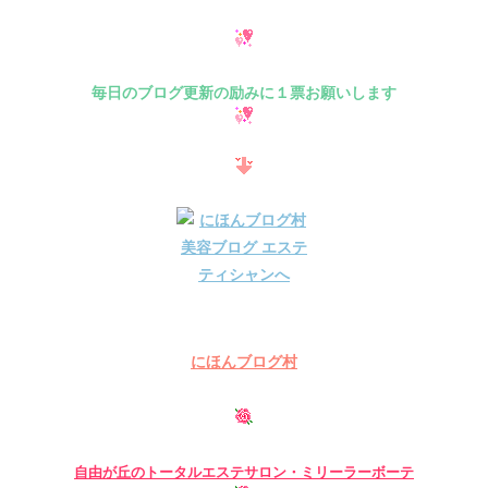
毎日のブログ更新の励みに１票お願いします
にほんブログ村
自由が丘の
トータルエステサロン・ミリーラーボーテ