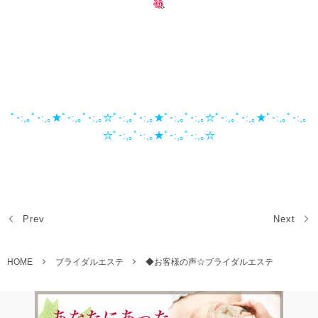
ﾟ･:,｡ﾟ･:,｡★ﾟ･:,｡ﾟ･:,｡☆ﾟ･:,｡ﾟ･:,｡★ﾟ･:,｡ﾟ･:,｡☆ﾟ･:,｡ﾟ･:,｡★ﾟ･:,｡ﾟ･:,｡
☆ﾟ･:,｡ﾟ･:,｡★ﾟ･:,｡ﾟ･:,｡☆
Prev
Next
HOME
ブライダルエステ
◆お客様の声☆ブライダルエステ