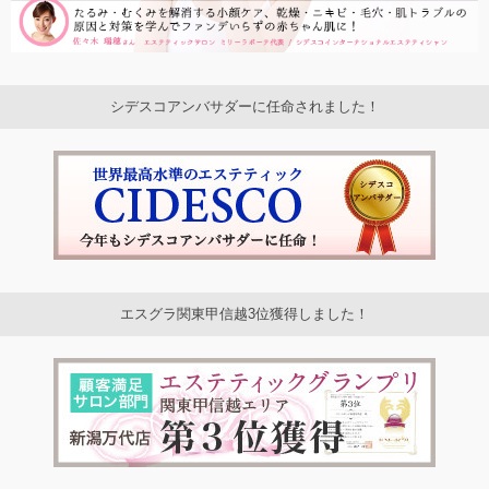
シデスコアンバサダーに任命されました！
エスグラ関東甲信越3位獲得しました！