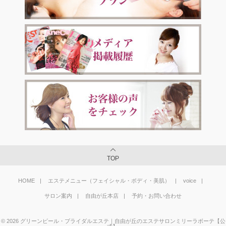
TOP
HOME
エステメニュー（フェイシャル・ボディ・美肌）
voice
サロン案内
自由が丘本店
予約・お問い合わせ
©
2026
グリーンピール・ブライダルエステ｜自由が丘のエステサロンミリーラボーテ【公