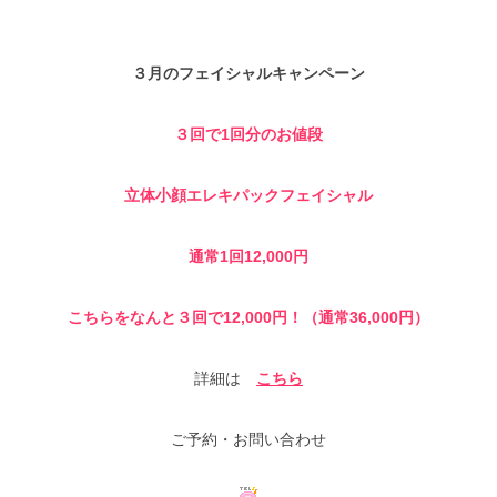
３月のフェイシャルキャンペーン
３回で1回分のお値段
立体小顔エレキパックフェイシャル
通常1回12,000円
こちらをなんと
３回で12,000円！（通常36,000円）
詳細は
こちら
ご予約・お問い合わせ