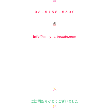
０３－５７５８－５
５３０
info@ｍilly-la-beaute.com
ご訪問ありがとうございました