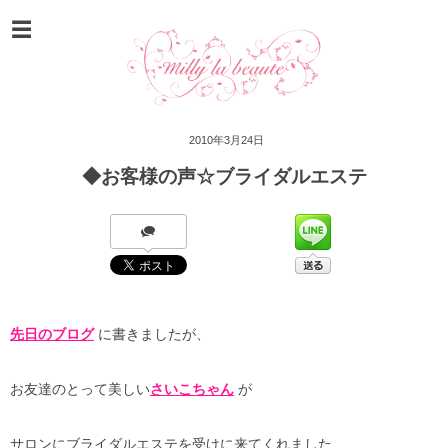
2010年3月24日
◆お客様の声☆ブライダルエステ
先日のブログ
に書きましたが、
お友達のとって美しい
さいこちゃん
が
サロンにブライダルエステを受けに来てくれました